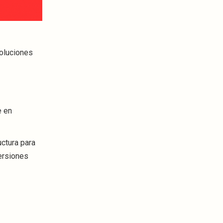
soluciones
e en
uctura para
ersiones