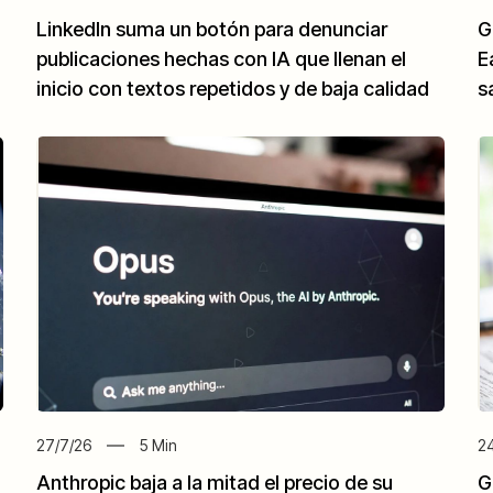
LinkedIn suma un botón para denunciar
G
publicaciones hechas con IA que llenan el
E
inicio con textos repetidos y de baja calidad
s
27/7/26
5
Min
24
Anthropic baja a la mitad el precio de su
G