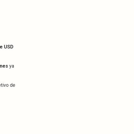
de USD
ones
ya
etivo de