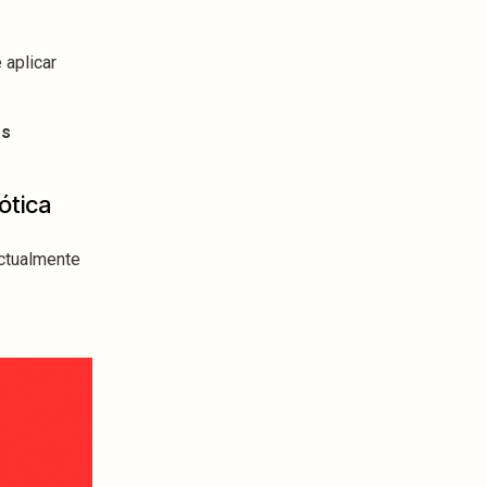
 aplicar
es
ótica
ctualmente