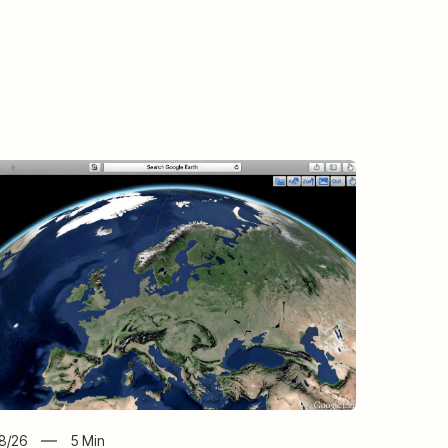
8/26
5
Min