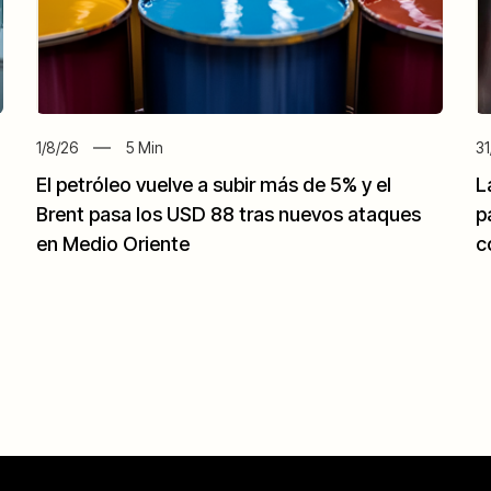
1/8/26
5
Min
31
El petróleo vuelve a subir más de 5% y el
L
Brent pasa los USD 88 tras nuevos ataques
p
en Medio Oriente
c