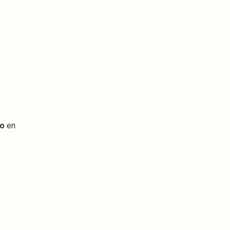
io
en