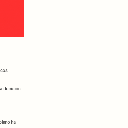
icos
na decisión
olano ha