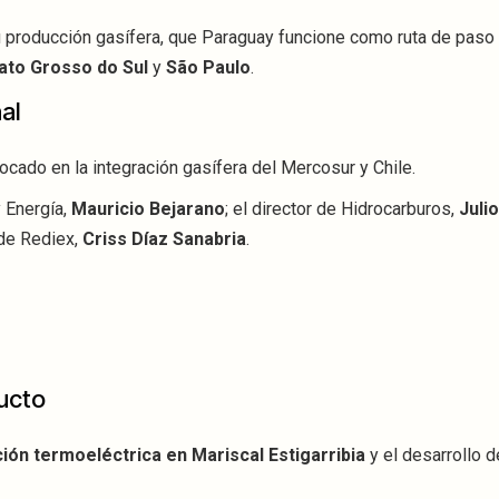
u producción gasífera, que Paraguay funcione como ruta de paso 
ato Grosso do Sul
y
São Paulo
.
al
ocado en la integración gasífera del Mercosur y Chile.
y Energía,
Mauricio Bejarano
; el director de Hidrocarburos,
Julio
 de Rediex,
Criss Díaz Sanabria
.
ducto
ión termoeléctrica en Mariscal Estigarribia
y el desarrollo 