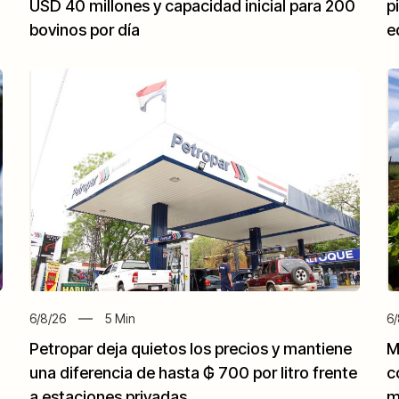
USD 40 millones y capacidad inicial para 200
p
bovinos por día
e
6/8/26
5
Min
6/
Petropar deja quietos los precios y mantiene
M
una diferencia de hasta ₲ 700 por litro frente
c
a estaciones privadas
m