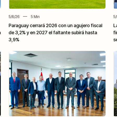
5/8/26
5
Min
5/
Paraguay cerrará 2026 con un agujero fiscal
L
a
de 3,2% y en 2027 el faltante subirá hasta
f
3,9%
s