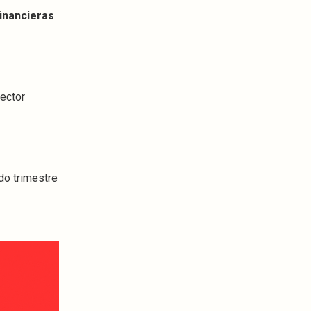
financieras
ector
do trimestre