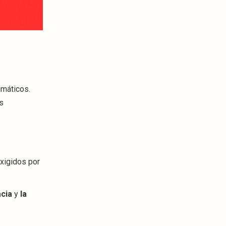
imáticos.
as
exigidos por
acia
y
la