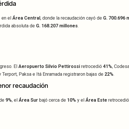
érdida
 en el
Área Central
, donde la recaudación cayó de
G. 700.696 
érdida absoluta de
G. 168.207 millones
.
greso. El
Aeropuerto Silvio Pettirossi
retrocedió
41%
, Codes
 y Terport, Paksa e Itá Enramada registraron bajas de
22%
.
enor recaudación
 de
9%
, el
Área Sur
bajó cerca de
10%
y el
Área Este
retrocedi