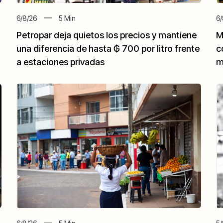
6/8/26
5
Min
6/
Petropar deja quietos los precios y mantiene
M
una diferencia de hasta ₲ 700 por litro frente
c
a estaciones privadas
m