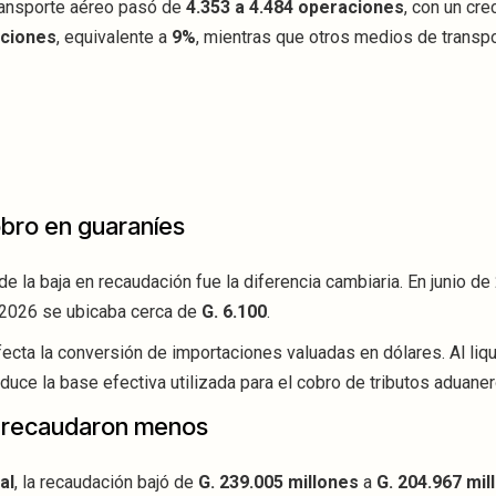
ransporte aéreo pasó de
4.353 a 4.484 operaciones
, con un cr
aciones
, equivalente a
9%
, mientras que otros medios de transp
obro en guaraníes
 la baja en recaudación fue la diferencia cambiaria. En junio de 
e 2026 se ubicaba cerca de
G. 6.100
.
ecta la conversión de importaciones valuadas en dólares. Al liq
uce la base efectiva utilizada para el cobro de tributos aduaner
a recaudaron menos
al
, la recaudación bajó de
G. 239.005 millones
a
G. 204.967 mil