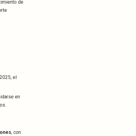
ecimiento de
orte
2025, el
uidarse en
os.
lones
, con