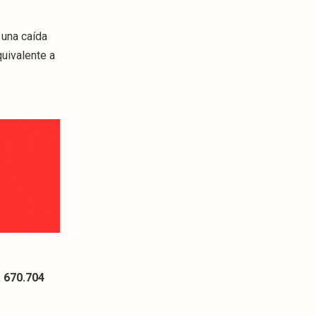
 una caída
quivalente a
. 670.704