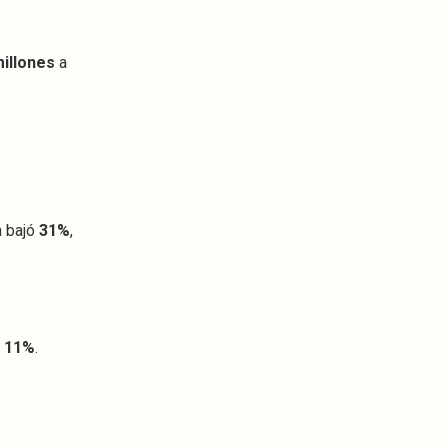
millones
a
a bajó
31%
,
ó
11%
.