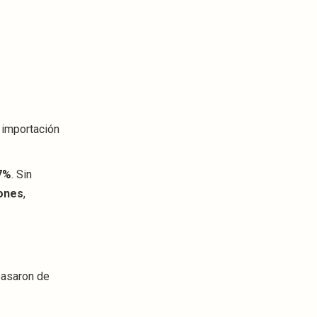
 importación
7%
. Sin
lones
,
pasaron de