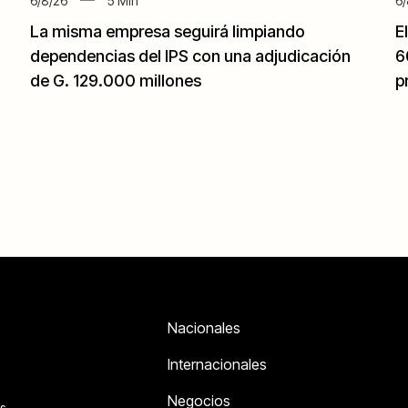
6/8/26
5
Min
6/
La misma empresa seguirá limpiando
E
dependencias del IPS con una adjudicación
6
de G. 129.000 millones
p
Nacionales
Internacionales
Negocios
s