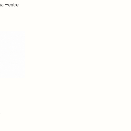
ria —entre
s
.