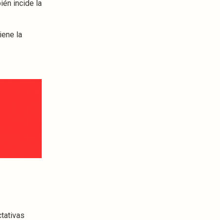
ién incide la
iene la
tativas