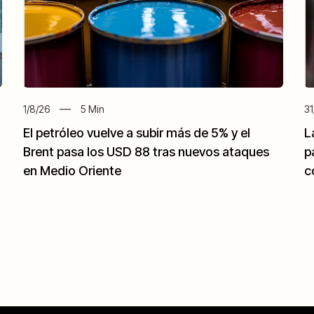
1/8/26
5
Min
31
El petróleo vuelve a subir más de 5% y el
L
Brent pasa los USD 88 tras nuevos ataques
p
en Medio Oriente
c