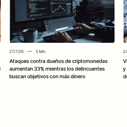
27/7/26
5
Min
24
Ataques contra dueños de criptomonedas
V
d
aumentan 33% mientras los delincuentes
y
buscan objetivos con más dinero
d