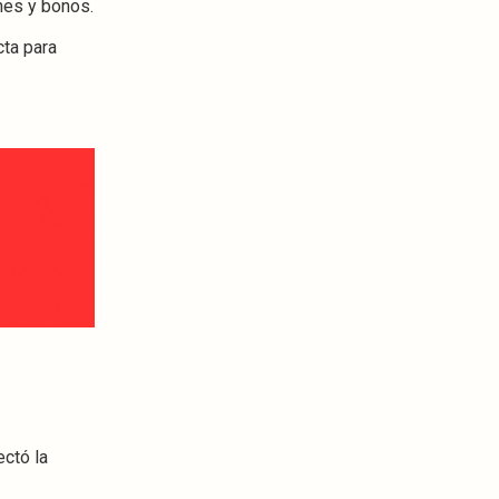
nes y bonos.
cta para
ectó la