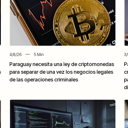
4/8/26
5
Min
3/
Paraguay necesita una ley de criptomonedas
P
s
para separar de una vez los negocios legales
c
de las operaciones criminales
p
d