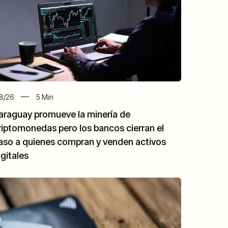
8/26
5
Min
araguay promueve la minería de
riptomonedas pero los bancos cierran el
aso a quienes compran y venden activos
igitales