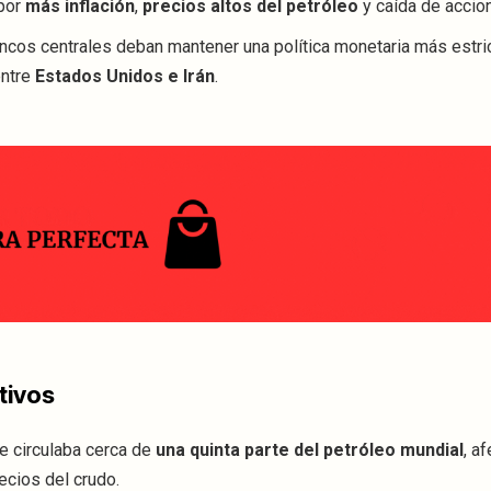
 por
más inflación
,
precios altos del petróleo
y caída de accio
ncos centrales deban mantener una política monetaria más estri
entre
Estados Unidos e Irán
.
tivos
de circulaba cerca de
una quinta parte del petróleo mundial
, af
ecios del crudo.