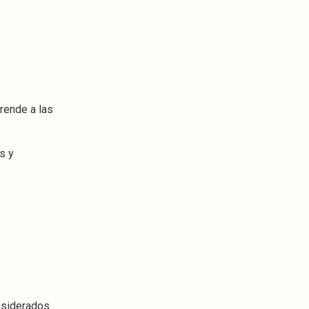
ende a las
s y
onsiderados