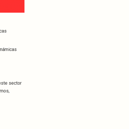
icas
dinámicas
este sector
rnos,